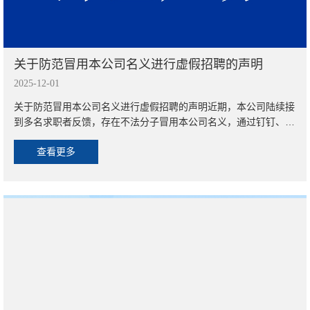
关于防范冒用本公司名义进行虚假招聘的声明
2025-12-01
关于防范冒用本公司名义进行虚假招聘的声明近期，本公司陆续接
到多名求职者反馈，存在不法分子冒用本公司名义，通过钉钉、腾
讯平台进行线上面试，谎称面试通过后要求求职者提交入职个人信
查看更多
息（包括但不限于姓名、身份证号码、联系方式等），并以“需到
武汉等其他城市某工厂实习”为由诱导相关人员前往指定城市的情
况。该行为已对本公司名誉及求职者合法权益造成潜在损害，为维
护社会公众及求职者合法权益，现就相关事项郑重声明如下